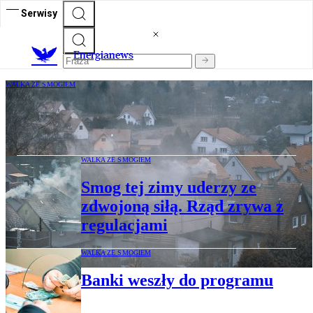
Serwisy
E
nergianews
WALKA ZE SMOGIEM
Województwo śląskie było
antysmogowym liderem w 2022 roku
WALKA ZE SMOGIEM
Smog tej zimy uderzy ze
zdwojoną siłą. Rząd zrywa z
regulacjami
WALKA ZE SMOGIEM
Banki weszły do programu