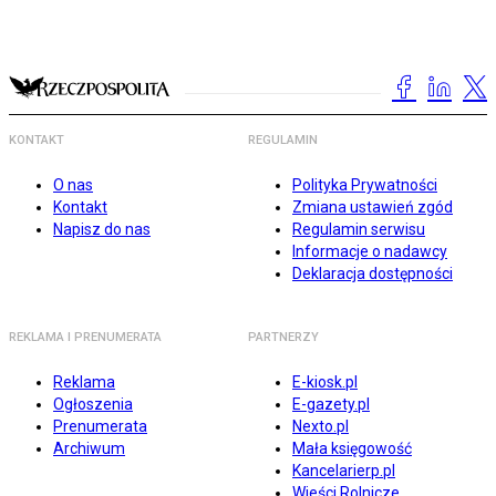
KONTAKT
REGULAMIN
O nas
Polityka Prywatności
Kontakt
Zmiana ustawień zgód
Napisz do nas
Regulamin serwisu
Informacje o nadawcy
Deklaracja dostępności
REKLAMA I PRENUMERATA
PARTNERZY
Reklama
E-kiosk.pl
Ogłoszenia
E-gazety.pl
Prenumerata
Nexto.pl
Archiwum
Mała księgowość
Kancelarierp.pl
Wieści Rolnicze