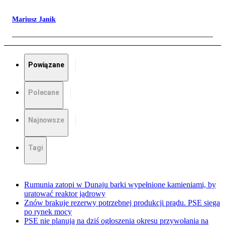
Mariusz Janik
Powiązane
Polecane
Najnowsze
Tagi
Rumunia zatopi w Dunaju barki wypełnione kamieniami, by
uratować reaktor jądrowy
Znów brakuje rezerwy potrzebnej produkcji prądu. PSE sięga
po rynek mocy
PSE nie planują na dziś ogłoszenia okresu przywołania na