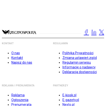
KONTAKT
REGULAMIN
O nas
Polityka Prywatności
Kontakt
Zmiana ustawień zgód
Napisz do nas
Regulamin serwisu
Informacje o nadawcy
Deklaracja dostępności
REKLAMA I PRENUMERATA
PARTNERZY
Reklama
E-kiosk.pl
Ogłoszenia
E-gazety.pl
Prenumerata
Nexto.pl