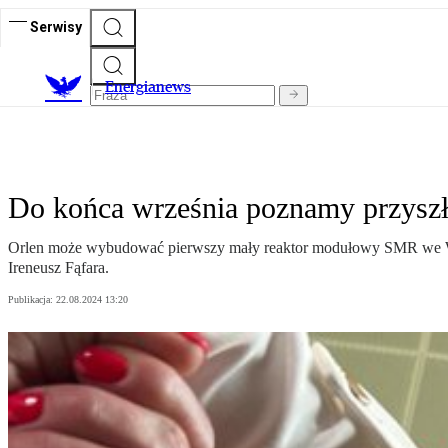
Serwisy
E
nergianews
Do końca września poznamy przyszł
Orlen może wybudować pierwszy mały reaktor modułowy SMR we Włoc
Ireneusz Fąfara.
Publikacja:
22.08.2024 13:20