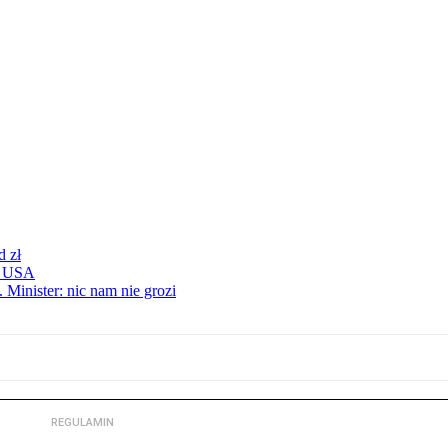
d zł
 z USA
 Minister: nic nam nie grozi
REGULAMIN