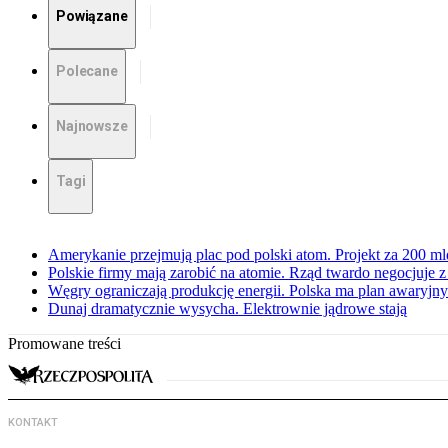
Powiązane
Polecane
Najnowsze
Tagi
Amerykanie przejmują plac pod polski atom. Projekt za 200 ml
Polskie firmy mają zarobić na atomie. Rząd twardo negocjuje
Węgry ograniczają produkcję energii. Polska ma plan awaryjny.
Dunaj dramatycznie wysycha. Elektrownie jądrowe stają
Promowane treści
KONTAKT