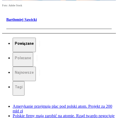
Foto: Adobe Stock
Bartłomiej Sawicki
Powiązane
Polecane
Najnowsze
Tagi
Amerykanie przejmują plac pod polski atom. Projekt za 200
mld zł
Polskie firmy mają zarobić na atomie. Rząd twardo negocjuje