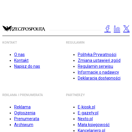
KONTAKT
REGULAMIN
O nas
Polityka Prywatności
Kontakt
Zmiana ustawień zgód
Napisz do nas
Regulamin serwisu
Informacje o nadawcy
Deklaracja dostępności
REKLAMA I PRENUMERATA
PARTNERZY
Reklama
E-kiosk.pl
Ogłoszenia
E-gazety.pl
Prenumerata
Nexto.pl
Archiwum
Mała księgowość
Kancelarierp.pl