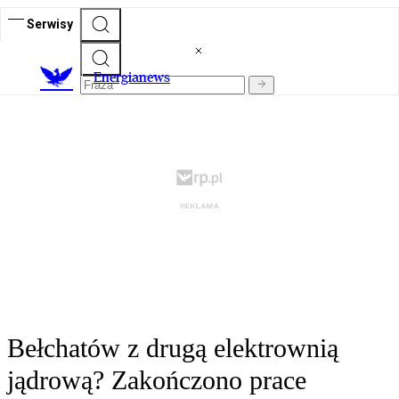
Serwisy
E
nergianews
Bełchatów z drugą elektrownią
jądrową? Zakończono prace