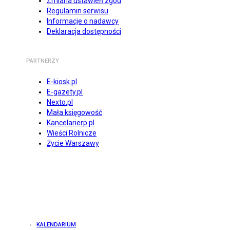
Zmiana ustawień zgód
Regulamin serwisu
Informacje o nadawcy
Deklaracja dostępności
PARTNERZY
E-kiosk.pl
E-gazety.pl
Nexto.pl
Mała księgowość
Kancelarierp.pl
Wieści Rolnicze
Życie Warszawy
KALENDARIUM