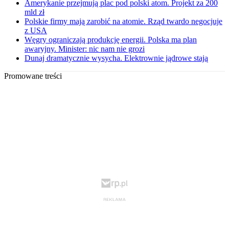
Amerykanie przejmują plac pod polski atom. Projekt za 200
mld zł
Polskie firmy mają zarobić na atomie. Rząd twardo negocjuje
z USA
Węgry ograniczają produkcję energii. Polska ma plan
awaryjny. Minister: nic nam nie grozi
Dunaj dramatycznie wysycha. Elektrownie jądrowe stają
Promowane treści