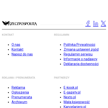
KONTAKT
REGULAMIN
O nas
Polityka Prywatności
Kontakt
Zmiana ustawień zgód
Napisz do nas
Regulamin serwisu
Informacje o nadawcy
Deklaracja dostępności
REKLAMA I PRENUMERATA
PARTNERZY
Reklama
E-kiosk.pl
Ogłoszenia
E-gazety.pl
Prenumerata
Nexto.pl
Archiwum
Mała księgowość
Kancelarierp.pl