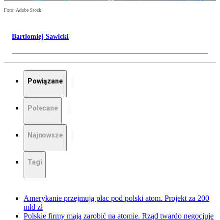
Foto: Adobe Stock
Bartłomiej Sawicki
Powiązane
Polecane
Najnowsze
Tagi
Amerykanie przejmują plac pod polski atom. Projekt za 200
mld zł
Polskie firmy mają zarobić na atomie. Rząd twardo negocjuje