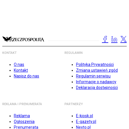
KONTAKT
REGULAMIN
O nas
Polityka Prywatności
Kontakt
Zmiana ustawień zgód
Napisz do nas
Regulamin serwisu
Informacje o nadawcy
Deklaracja dostępności
REKLAMA I PRENUMERATA
PARTNERZY
Reklama
E-kiosk.pl
Ogłoszenia
E-gazety.pl
Prenumerata
Nexto.pl