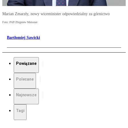
Marian Zmarzły, nowy wiceminister odpowiedzialny za górnictwo
Foto: PAP/Zbigniew Meissner
Bartłomiej Sawicki
Powiązane
Polecane
Najnowsze
Tagi