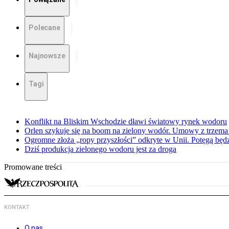
Polecane
Najnowsze
Tagi
Konflikt na Bliskim Wschodzie dławi światowy rynek wodoru
Orlen szykuje się na boom na zielony wodór. Umowy z trzema 
Ogromne złoża „ropy przyszłości” odkryte w Unii. Potęgą będz
Dziś produkcja zielonego wodoru jest za droga
Promowane treści
KONTAKT
O nas