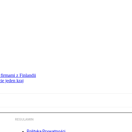
firmami z Finlandii
ie jeden kraj
REGULAMIN
Polityka Prywatności