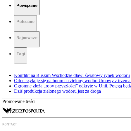
Powiązane
Polecane
Najnowsze
Tagi
Konflikt na Bliskim Wschodzie dławi światowy rynek wodoru
Orlen szykuje się na boom na zielony wodór. Umowy z trzema 
Ogromne złoża „ropy przyszłości” odkryte w Unii. Potęgą będz
Dziś produkcja zielonego wodoru jest za droga
Promowane treści
KONTAKT