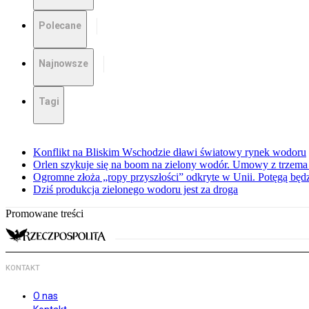
Polecane
Najnowsze
Tagi
Konflikt na Bliskim Wschodzie dławi światowy rynek wodoru
Orlen szykuje się na boom na zielony wodór. Umowy z trzema 
Ogromne złoża „ropy przyszłości” odkryte w Unii. Potęgą będz
Dziś produkcja zielonego wodoru jest za droga
Promowane treści
KONTAKT
O nas