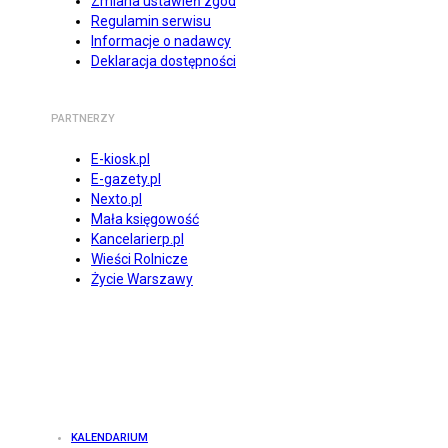
Zmiana ustawień zgód
Regulamin serwisu
Informacje o nadawcy
Deklaracja dostępności
PARTNERZY
E-kiosk.pl
E-gazety.pl
Nexto.pl
Mała księgowość
Kancelarierp.pl
Wieści Rolnicze
Życie Warszawy
KALENDARIUM