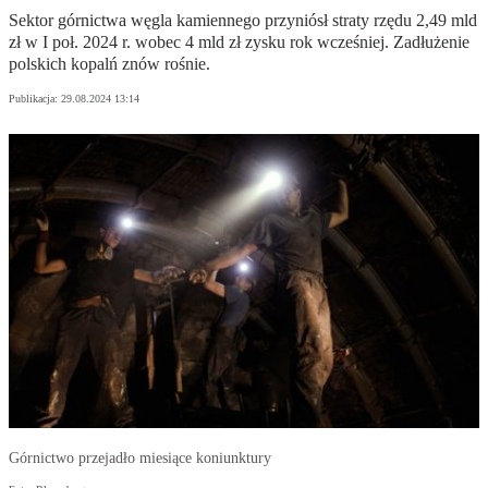
Sektor górnictwa węgla kamiennego przyniósł straty rzędu 2,49 mld
zł w I poł. 2024 r. wobec 4 mld zł zysku rok wcześniej. Zadłużenie
polskich kopalń znów rośnie.
Publikacja:
29.08.2024 13:14
Górnictwo przejadło miesiące koniunktury