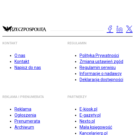
KONTAKT
REGULAMIN
O nas
Polityka Prywatności
Kontakt
Zmiana ustawień zgód
Napisz do nas
Regulamin serwisu
Informacje o nadawcy
Deklaracja dostępności
REKLAMA I PRENUMERATA
PARTNERZY
Reklama
E-kiosk.pl
Ogłoszenia
E-gazety.pl
Prenumerata
Nexto.pl
Archiwum
Mała księgowość
Kancelarierp.pl