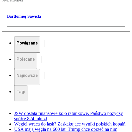
Foto: Bloomberg
Bartłomiej Sawicki
Powiązane
Polecane
Najnowsze
Tagi
JSW dostała finansowe koło ratunkowe. Państwo pożyczy
spółce 824 mln zł
Węgiel wraca do łask? Zaskakujące wyniki polskich kopalń
USA mają węgla na 600 lat. Trump chce oprzeć na nim