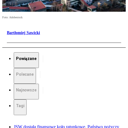
Foto: Adobestock
Bartłomiej Sawicki
Powiązane
Polecane
Najnowsze
Tagi
JSW dostała finansowe koło ratunkowe. Państwo pożyczy