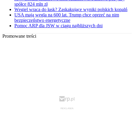
spółce 824 mln zł
Węgiel wraca do łask? Zaskakujące wyniki polskich kopalń
USA mają węgla na 600 lat. Trump chce oprzeć na nim
bezpieczeństwo energetyczne
Pomoc ARP dla JSW w ciągu najbliższych dni
Promowane treści