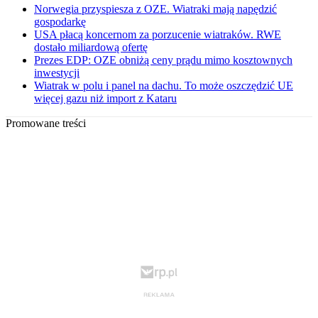
Norwegia przyspiesza z OZE. Wiatraki mają napędzić
gospodarkę
USA płacą koncernom za porzucenie wiatraków. RWE
dostało miliardową ofertę
Prezes EDP: OZE obniżą ceny prądu mimo kosztownych
inwestycji
Wiatrak w polu i panel na dachu. To może oszczędzić UE
więcej gazu niż import z Kataru
Promowane treści