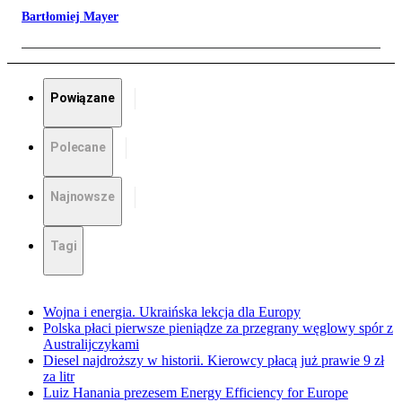
Bartłomiej Mayer
Powiązane
Polecane
Najnowsze
Tagi
Wojna i energia. Ukraińska lekcja dla Europy
Polska płaci pierwsze pieniądze za przegrany węglowy spór z
Australijczykami
Diesel najdroższy w historii. Kierowcy płacą już prawie 9 zł
za litr
Luiz Hanania prezesem Energy Efficiency for Europe