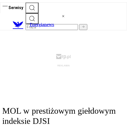
Serwisy
E
nergianews
MOL w prestiżowym giełdowym
indeksie DJSI