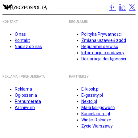
KONTAKT
REGULAMIN
O nas
Polityka Prywatności
Kontakt
Zmiana ustawień zgód
Napisz do nas
Regulamin serwisu
Informacje o nadawcy
Deklaracja dostępności
REKLAMA I PRENUMERATA
PARTNERZY
Reklama
E-kiosk.pl
Ogłoszenia
E-gazety.pl
Prenumerata
Nexto.pl
Archiwum
Mała księgowość
Kancelarierp.pl
Wieści Rolnicze
Życie Warszawy