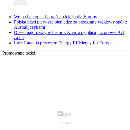
Wojna i energia. Ukraińska lekcja dla Europy
Polska płaci pierwsze pieniądze za przegrany węglowy spór z
Australijczykami
Diesel najdroższy w historii. Kierowcy płacą już prawie 9 zł
za litr
Luiz Hanania prezesem Energy Efficiency for Europe
Promowane treści