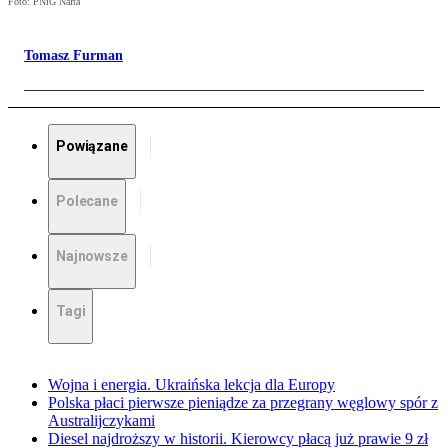
Foto: PNiG Nafta
Tomasz Furman
Powiązane
Polecane
Najnowsze
Tagi
Wojna i energia. Ukraińska lekcja dla Europy
Polska płaci pierwsze pieniądze za przegrany węglowy spór z
Australijczykami
Diesel najdroższy w historii. Kierowcy płacą już prawie 9 zł