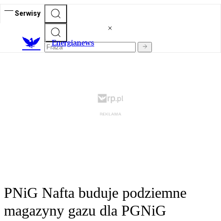
Serwisy
E
nergianews
PNiG Nafta buduje podziemne
magazyny gazu dla PGNiG