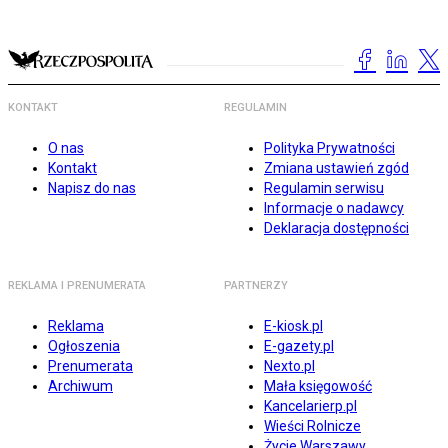
KONTAKT
REGULAMIN
O nas
Polityka Prywatności
Kontakt
Zmiana ustawień zgód
Napisz do nas
Regulamin serwisu
Informacje o nadawcy
Deklaracja dostępności
REKLAMA I PRENUMERATA
PARTNERZY
Reklama
E-kiosk.pl
Ogłoszenia
E-gazety.pl
Prenumerata
Nexto.pl
Archiwum
Mała księgowość
Kancelarierp.pl
Wieści Rolnicze
Życie Warszawy