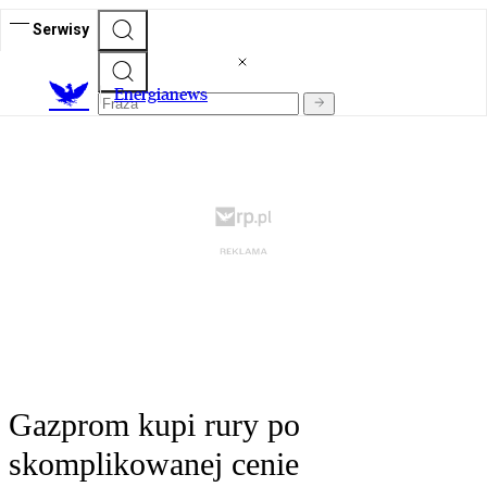
Serwisy
E
nergianews
Gazprom kupi rury po
skomplikowanej cenie