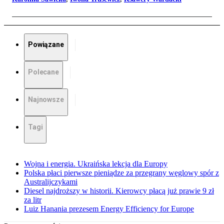
Powiązane
Polecane
Najnowsze
Tagi
Wojna i energia. Ukraińska lekcja dla Europy
Polska płaci pierwsze pieniądze za przegrany węglowy spór z
Australijczykami
Diesel najdroższy w historii. Kierowcy płacą już prawie 9 zł
za litr
Luiz Hanania prezesem Energy Efficiency for Europe