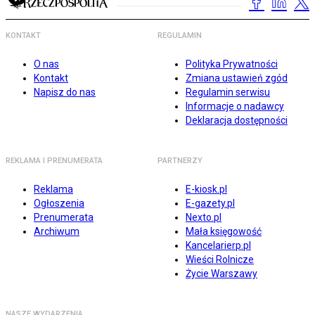
KONTAKT
REGULAMIN
O nas
Polityka Prywatności
Kontakt
Zmiana ustawień zgód
Napisz do nas
Regulamin serwisu
Informacje o nadawcy
Deklaracja dostępności
REKLAMA I PRENUMERATA
PARTNERZY
Reklama
E-kiosk.pl
Ogłoszenia
E-gazety.pl
Prenumerata
Nexto.pl
Archiwum
Mała księgowość
Kancelarierp.pl
Wieści Rolnicze
Życie Warszawy
NASZE WYDARZENIA