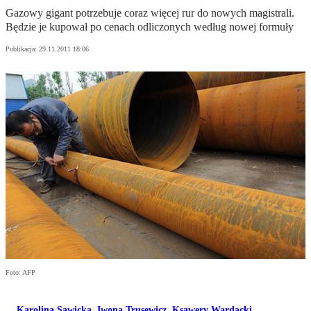
Gazowy gigant potrzebuje coraz więcej rur do nowych magistrali.
Będzie je kupował po cenach odliczonych według nowej formuły
Publikacja:
29.11.2011 18:06
Foto: AFP
Karolina Sawicka
,
Iwona Trusewicz
,
Ksawery Wardacki