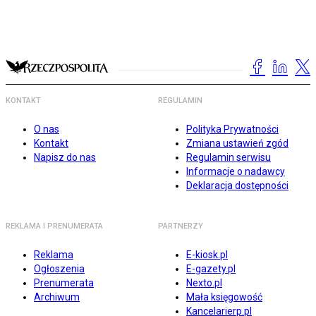
KONTAKT
REGULAMIN
O nas
Polityka Prywatności
Kontakt
Zmiana ustawień zgód
Napisz do nas
Regulamin serwisu
Informacje o nadawcy
Deklaracja dostępności
REKLAMA I PRENUMERATA
PARTNERZY
Reklama
E-kiosk.pl
Ogłoszenia
E-gazety.pl
Prenumerata
Nexto.pl
Archiwum
Mała księgowość
Kancelarierp.pl