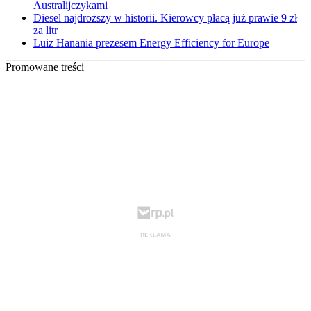
Australijczykami
Diesel najdroższy w historii. Kierowcy płacą już prawie 9 zł
za litr
Luiz Hanania prezesem Energy Efficiency for Europe
Promowane treści