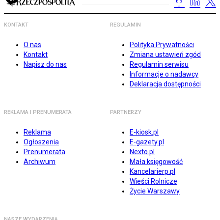
KONTAKT
REGULAMIN
O nas
Polityka Prywatności
Kontakt
Zmiana ustawień zgód
Napisz do nas
Regulamin serwisu
Informacje o nadawcy
Deklaracja dostępności
REKLAMA I PRENUMERATA
PARTNERZY
Reklama
E-kiosk.pl
Ogłoszenia
E-gazety.pl
Prenumerata
Nexto.pl
Archiwum
Mała księgowość
Kancelarierp.pl
Wieści Rolnicze
Życie Warszawy
NASZE WYDARZENIA