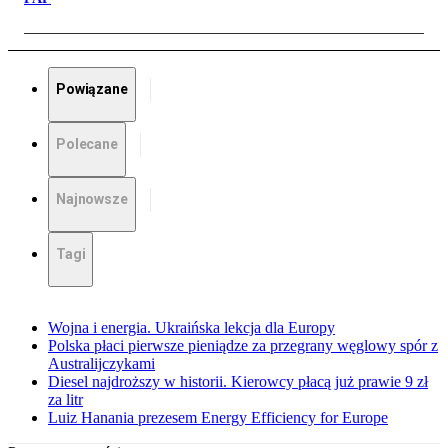
Powiązane
Polecane
Najnowsze
Tagi
Wojna i energia. Ukraińska lekcja dla Europy
Polska płaci pierwsze pieniądze za przegrany węglowy spór z
Australijczykami
Diesel najdroższy w historii. Kierowcy płacą już prawie 9 zł
za litr
Luiz Hanania prezesem Energy Efficiency for Europe