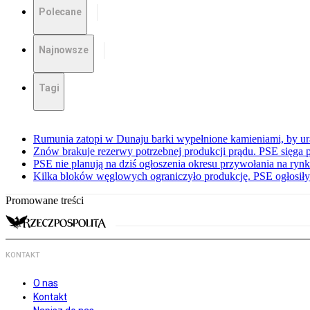
Polecane
Najnowsze
Tagi
Rumunia zatopi w Dunaju barki wypełnione kamieniami, by ur
Znów brakuje rezerwy potrzebnej produkcji prądu. PSE sięga
PSE nie planują na dziś ogłoszenia okresu przywołania na ry
Kilka bloków węglowych ograniczyło produkcję. PSE ogłosił
Promowane treści
KONTAKT
O nas
Kontakt