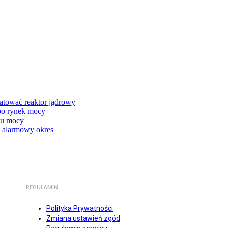
atować reaktor jądrowy
 po rynek mocy
nku mocy
y alarmowy okres
REGULAMIN
Polityka Prywatności
Zmiana ustawień zgód