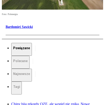
Foto: Polenergia
Bartłomiej Sawicki
Powiązane
Polecane
Najnowsze
Tagi
Chiny biją rekordy OZE, ale węgiel nie znika. Nowe