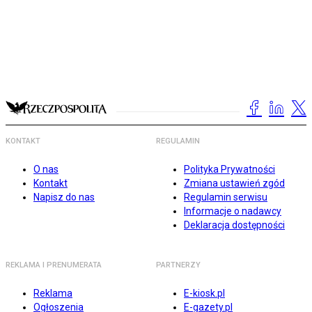
KONTAKT
REGULAMIN
O nas
Polityka Prywatności
Kontakt
Zmiana ustawień zgód
Napisz do nas
Regulamin serwisu
Informacje o nadawcy
Deklaracja dostępności
REKLAMA I PRENUMERATA
PARTNERZY
Reklama
E-kiosk.pl
Ogłoszenia
E-gazety.pl