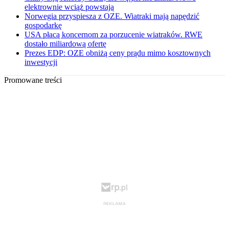
elektrownie wciąż powstają
Norwegia przyspiesza z OZE. Wiatraki mają napędzić
gospodarkę
USA płacą koncernom za porzucenie wiatraków. RWE
dostało miliardową ofertę
Prezes EDP: OZE obniżą ceny prądu mimo kosztownych
inwestycji
Promowane treści