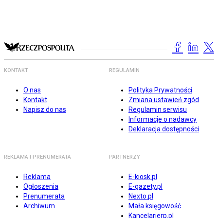
KONTAKT
REGULAMIN
O nas
Polityka Prywatności
Kontakt
Zmiana ustawień zgód
Napisz do nas
Regulamin serwisu
Informacje o nadawcy
Deklaracja dostępności
REKLAMA I PRENUMERATA
PARTNERZY
Reklama
E-kiosk.pl
Ogłoszenia
E-gazety.pl
Prenumerata
Nexto.pl
Archiwum
Mała księgowość
Kancelarierp.pl