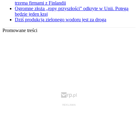
trzema firmami z Finlandii
Ogromne złoża „ropy przyszłości” odkryte w Unii. Potęgą
będzie jeden kraj
Dziś produkcja zielonego wodoru jest za droga
Promowane treści