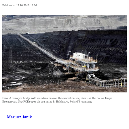
Publikacja:
13.10.2019 18:06
Foto: A conveyor bridge with an extension over the excavation site, stands at the Polska Grupa
Energetyczna SA (PGE) open pit coal mine in Belchatow, Poland/Bloomberg
Mariusz Janik