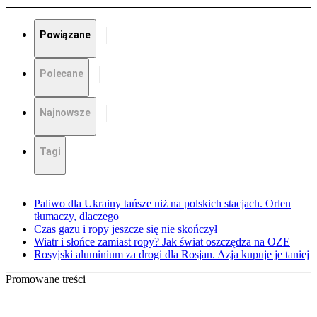
Powiązane
Polecane
Najnowsze
Tagi
Paliwo dla Ukrainy tańsze niż na polskich stacjach. Orlen
tłumaczy, dlaczego
Czas gazu i ropy jeszcze się nie skończył
Wiatr i słońce zamiast ropy? Jak świat oszczędza na OZE
Rosyjski aluminium za drogi dla Rosjan. Azja kupuje je taniej
Promowane treści