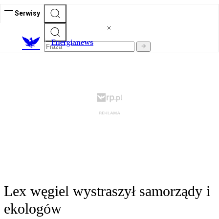
Serwisy
E
nergianews
Lex węgiel wystraszył samorządy i
ekologów