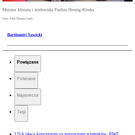
Minister klimatu i środowiska Paulina Hennig-Kloska
Foto: PAP/Tomasz Gzell
Bartłomiej Sawicki
Powiązane
Polecane
Najnowsze
Tagi
USA płacą koncernom za porzucenie wiatraków. RWE