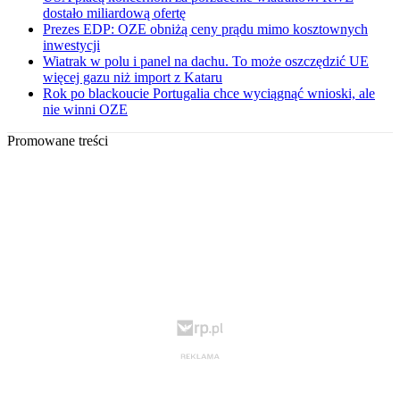
dostało miliardową ofertę
Prezes EDP: OZE obniżą ceny prądu mimo kosztownych
inwestycji
Wiatrak w polu i panel na dachu. To może oszczędzić UE
więcej gazu niż import z Kataru
Rok po blackoucie Portugalia chce wyciągnąć wnioski, ale
nie winni OZE
Promowane treści