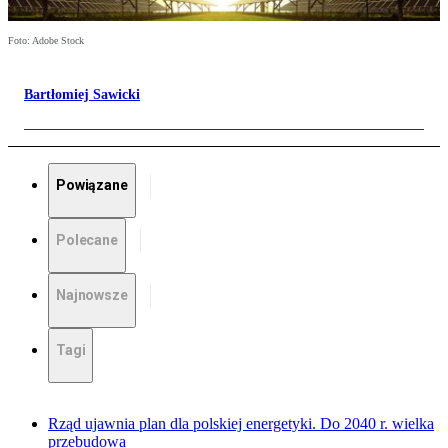
Foto: Adobe Stock
Bartłomiej Sawicki
Powiązane
Polecane
Najnowsze
Tagi
Rząd ujawnia plan dla polskiej energetyki. Do 2040 r. wielka
przebudowa