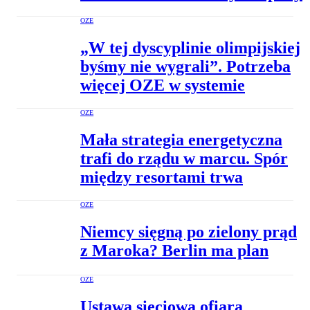
OZE
„W tej dyscyplinie olimpijskiej
byśmy nie wygrali”. Potrzeba
więcej OZE w systemie
OZE
Mała strategia energetyczna
trafi do rządu w marcu. Spór
między resortami trwa
OZE
Niemcy sięgną po zielony prąd
z Maroka? Berlin ma plan
OZE
Ustawa sieciowa ofiarą