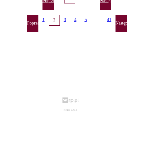
Poprzednia
Następna
1
3
4
5
...
41
2
Poprzednia
Następna