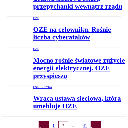
przepychanki wewnątrz rządu
OZE
OZE na celowniku. Rośnie
liczba cyberataków
OZE
Mocno rośnie światowe zużycie
energii elektrycznej. OZE
przyspieszą
ENERGETYKA
Wraca ustawa sieciowa, która
umebluje OZE
1
...
41
2