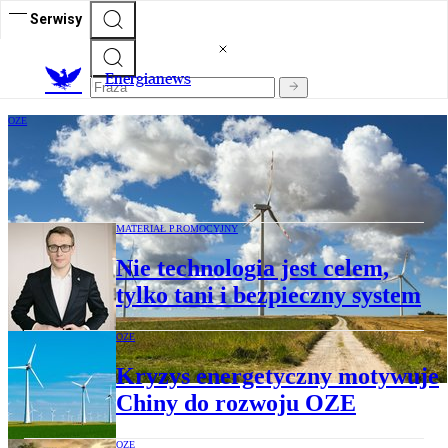
Serwisy
E
nergianews
OZE
Wiatraki nie obniżają wartości gruntów
MATERIAŁ PROMOCYJNY
Nie technologia jest celem,
tylko tani i bezpieczny system
OZE
Kryzys energetyczny motywuje
Chiny do rozwoju OZE
OZE