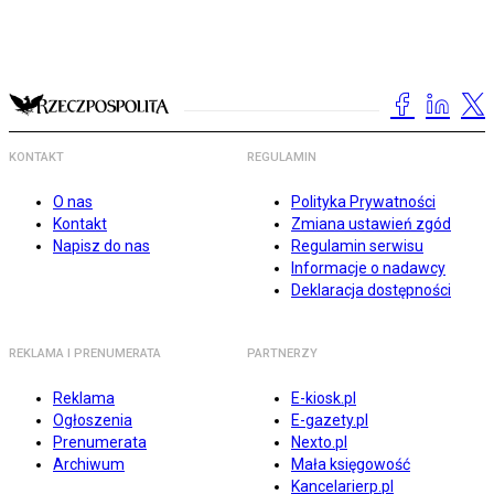
KONTAKT
REGULAMIN
O nas
Polityka Prywatności
Kontakt
Zmiana ustawień zgód
Napisz do nas
Regulamin serwisu
Informacje o nadawcy
Deklaracja dostępności
REKLAMA I PRENUMERATA
PARTNERZY
Reklama
E-kiosk.pl
Ogłoszenia
E-gazety.pl
Prenumerata
Nexto.pl
Archiwum
Mała księgowość
Kancelarierp.pl