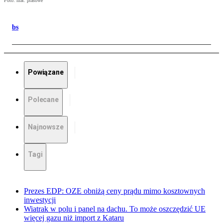
Foto: mat. prasowe
bs
Powiązane
Polecane
Najnowsze
Tagi
Prezes EDP: OZE obniżą ceny prądu mimo kosztownych
inwestycji
Wiatrak w polu i panel na dachu. To może oszczędzić UE
więcej gazu niż import z Kataru