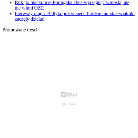
Rok po blackoucie Portugalia chce wyciągnąć wnioski, ale
nie winni OZE
Pierwszy prąd z Bałtyku już w sieci. Polskie morskie wiatraki
zaczęły działać
Promowane treści