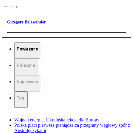
Foto: tv.rp.pl
Grzegorz Balawender
Powiązane
Polecane
Najnowsze
Tagi
Wojna i energia. Ukraińska lekcja dla Europy
Polska płaci pierwsze pieniądze za przegrany węglowy spór z
Australijczykami