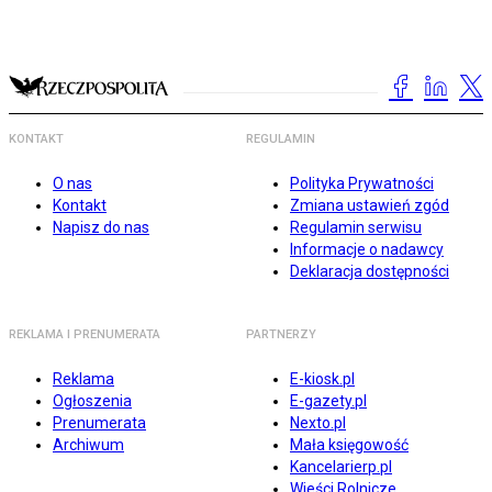
KONTAKT
REGULAMIN
O nas
Polityka Prywatności
Kontakt
Zmiana ustawień zgód
Napisz do nas
Regulamin serwisu
Informacje o nadawcy
Deklaracja dostępności
REKLAMA I PRENUMERATA
PARTNERZY
Reklama
E-kiosk.pl
Ogłoszenia
E-gazety.pl
Prenumerata
Nexto.pl
Archiwum
Mała księgowość
Kancelarierp.pl
Wieści Rolnicze