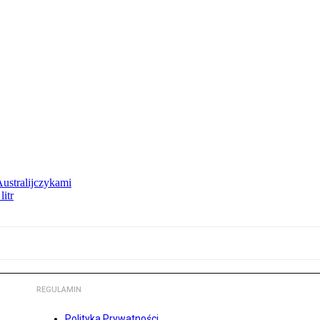
Australijczykami
litr
REGULAMIN
Polityka Prywatności