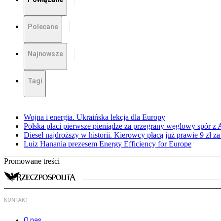
Polecane
Najnowsze
Tagi
Wojna i energia. Ukraińska lekcja dla Europy
Polska płaci pierwsze pieniądze za przegrany węglowy spór z 
Diesel najdroższy w historii. Kierowcy płacą już prawie 9 zł za 
Luiz Hanania prezesem Energy Efficiency for Europe
Promowane treści
KONTAKT
O nas