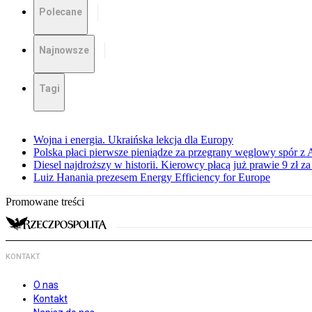
Polecane
Najnowsze
Tagi
Wojna i energia. Ukraińska lekcja dla Europy
Polska płaci pierwsze pieniądze za przegrany węglowy spór z 
Diesel najdroższy w historii. Kierowcy płacą już prawie 9 zł za 
Luiz Hanania prezesem Energy Efficiency for Europe
Promowane treści
KONTAKT
O nas
Kontakt