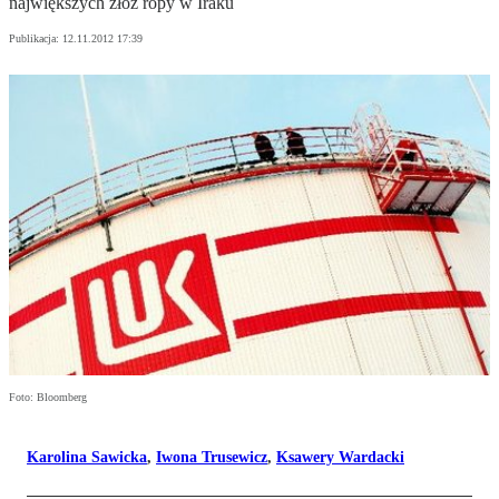
największych złóż ropy w Iraku
Publikacja:
12.11.2012 17:39
Foto: Bloomberg
Karolina Sawicka
,
Iwona Trusewicz
,
Ksawery Wardacki