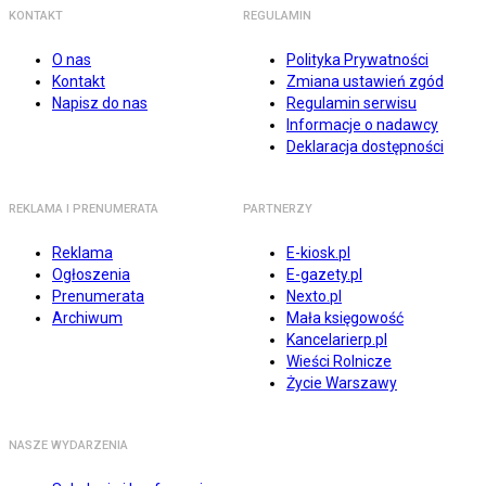
KONTAKT
REGULAMIN
O nas
Polityka Prywatności
Kontakt
Zmiana ustawień zgód
Napisz do nas
Regulamin serwisu
Informacje o nadawcy
Deklaracja dostępności
REKLAMA I PRENUMERATA
PARTNERZY
Reklama
E-kiosk.pl
Ogłoszenia
E-gazety.pl
Prenumerata
Nexto.pl
Archiwum
Mała księgowość
Kancelarierp.pl
Wieści Rolnicze
Życie Warszawy
NASZE WYDARZENIA