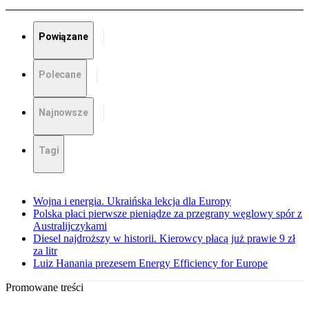
Powiązane
Polecane
Najnowsze
Tagi
Wojna i energia. Ukraińska lekcja dla Europy
Polska płaci pierwsze pieniądze za przegrany węglowy spór z
Australijczykami
Diesel najdroższy w historii. Kierowcy płacą już prawie 9 zł
za litr
Luiz Hanania prezesem Energy Efficiency for Europe
Promowane treści