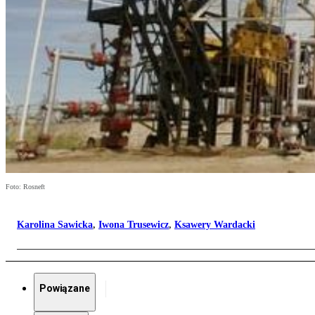
Foto: Rosneft
Karolina Sawicka
,
Iwona Trusewicz
,
Ksawery Wardacki
Powiązane