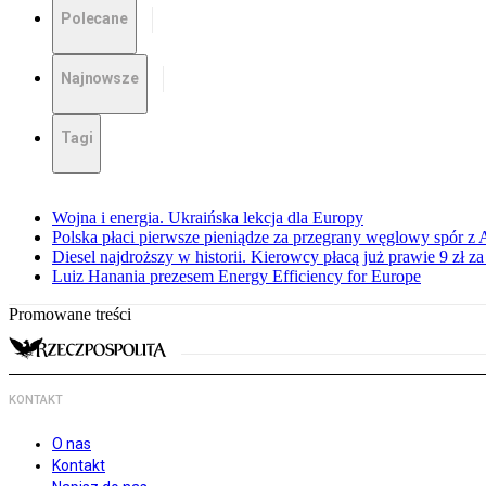
Polecane
Najnowsze
Tagi
Wojna i energia. Ukraińska lekcja dla Europy
Polska płaci pierwsze pieniądze za przegrany węglowy spór z 
Diesel najdroższy w historii. Kierowcy płacą już prawie 9 zł za 
Luiz Hanania prezesem Energy Efficiency for Europe
Promowane treści
KONTAKT
O nas
Kontakt