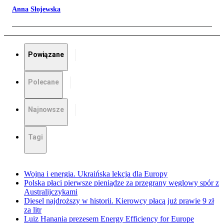
Anna Słojewska
Powiązane
Polecane
Najnowsze
Tagi
Wojna i energia. Ukraińska lekcja dla Europy
Polska płaci pierwsze pieniądze za przegrany węglowy spór z
Australijczykami
Diesel najdroższy w historii. Kierowcy płacą już prawie 9 zł
za litr
Luiz Hanania prezesem Energy Efficiency for Europe