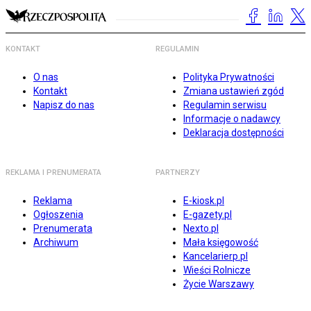
KONTAKT
REGULAMIN
O nas
Polityka Prywatności
Kontakt
Zmiana ustawień zgód
Napisz do nas
Regulamin serwisu
Informacje o nadawcy
Deklaracja dostępności
REKLAMA I PRENUMERATA
PARTNERZY
Reklama
E-kiosk.pl
Ogłoszenia
E-gazety.pl
Prenumerata
Nexto.pl
Archiwum
Mała księgowość
Kancelarierp.pl
Wieści Rolnicze
Życie Warszawy