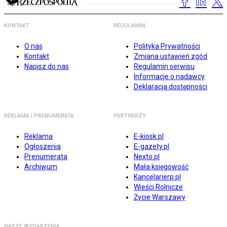
KONTAKT
REGULAMIN
O nas
Polityka Prywatności
Kontakt
Zmiana ustawień zgód
Napisz do nas
Regulamin serwisu
Informacje o nadawcy
Deklaracja dostępności
REKLAMA I PRENUMERATA
PARTNERZY
Reklama
E-kiosk.pl
Ogłoszenia
E-gazety.pl
Prenumerata
Nexto.pl
Archiwum
Mała księgowość
Kancelarierp.pl
Wieści Rolnicze
Życie Warszawy
NASZE WYDARZENIA