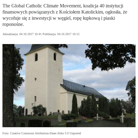
The Global Catholic Climate Movement, koalicja 40 instytucji
finansowych powiązanych z Kościołem Katolickim, ogłosiła, że
wycofuje się z inwestycji w węgiel, ropę łupkową i piaski
roponośne.
Aktualizacja:
04.10.2017 10:41
Publikacja:
04.10.2017 10:15
Foto: Creative Commons Attribution-Share Alike 3.0 Unported