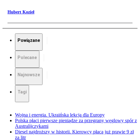
Hubert Kozieł
Powiązane
Polecane
Najnowsze
Tagi
Wojna i energia. Ukraińska lekcja dla Europy
Polska płaci pierwsze pieniądze za przegrany węglowy spór z
Australijczykami
Diesel najdroższy w historii. Kierowcy płacą już prawie 9 zł
za litr