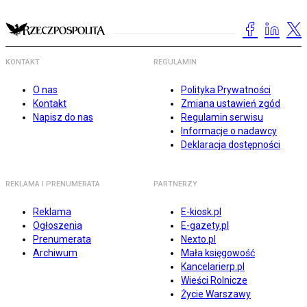
KONTAKT
REGULAMIN
O nas
Polityka Prywatności
Kontakt
Zmiana ustawień zgód
Napisz do nas
Regulamin serwisu
Informacje o nadawcy
Deklaracja dostępności
REKLAMA I PRENUMERATA
PARTNERZY
Reklama
E-kiosk.pl
Ogłoszenia
E-gazety.pl
Prenumerata
Nexto.pl
Archiwum
Mała księgowość
Kancelarierp.pl
Wieści Rolnicze
Życie Warszawy