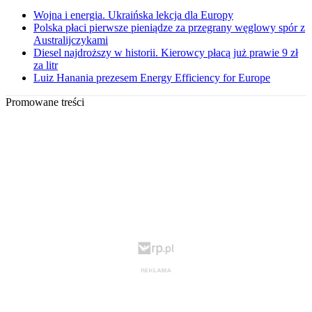
Wojna i energia. Ukraińska lekcja dla Europy
Polska płaci pierwsze pieniądze za przegrany węglowy spór z
Australijczykami
Diesel najdroższy w historii. Kierowcy płacą już prawie 9 zł
za litr
Luiz Hanania prezesem Energy Efficiency for Europe
Promowane treści