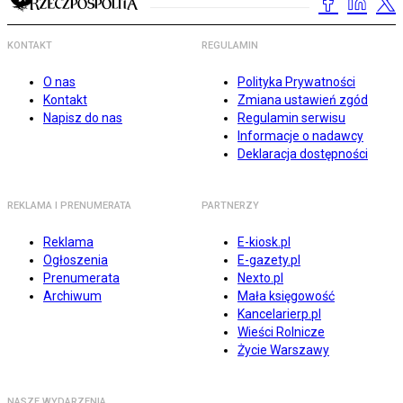
KONTAKT
REGULAMIN
O nas
Polityka Prywatności
Kontakt
Zmiana ustawień zgód
Napisz do nas
Regulamin serwisu
Informacje o nadawcy
Deklaracja dostępności
REKLAMA I PRENUMERATA
PARTNERZY
Reklama
E-kiosk.pl
Ogłoszenia
E-gazety.pl
Prenumerata
Nexto.pl
Archiwum
Mała księgowość
Kancelarierp.pl
Wieści Rolnicze
Życie Warszawy
NASZE WYDARZENIA