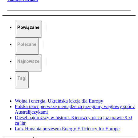
Powiązane
Polecane
Najnowsze
Tagi
Wojna i energia. Ukraińska lekcja dla Europy
Polska płaci pierwsze pieniądze za przegrany węglowy spór z
Australijczykami
Diesel najdroższy w historii. Kierowcy płacą już prawie 9 zł
za litr
Luiz Hanania prezesem Energy Efficiency for Europe