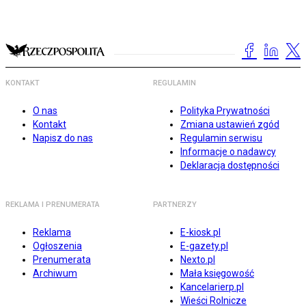
KONTAKT
REGULAMIN
O nas
Polityka Prywatności
Kontakt
Zmiana ustawień zgód
Napisz do nas
Regulamin serwisu
Informacje o nadawcy
Deklaracja dostępności
REKLAMA I PRENUMERATA
PARTNERZY
Reklama
E-kiosk.pl
Ogłoszenia
E-gazety.pl
Prenumerata
Nexto.pl
Archiwum
Mała księgowość
Kancelarierp.pl
Wieści Rolnicze