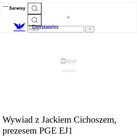
Serwisy
E
nergianews
Wywiad z Jackiem Cichoszem,
prezesem PGE EJ1