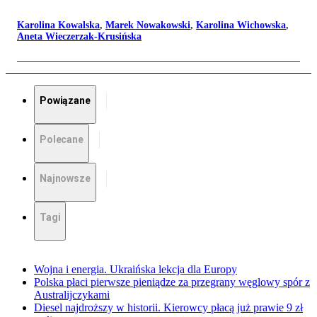
Karolina Kowalska
,
Marek Nowakowski
,
Karolina Wichowska
,
Aneta Wieczerzak-Krusińska
Powiązane
Polecane
Najnowsze
Tagi
Wojna i energia. Ukraińska lekcja dla Europy
Polska płaci pierwsze pieniądze za przegrany węglowy spór z
Australijczykami
Diesel najdroższy w historii. Kierowcy płacą już prawie 9 zł