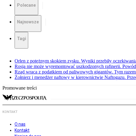
Polecane
Najnowsze
Tagi
Orlen z potężnym skokiem zysku. Wyniki przebiły oczekiwani
Rosja nie może wyremontować uszkodzonych rafinerii. Powó
Rząd wraca z podatkiem od paliwowych gigantów. Tym razem z
Żołnierz i menedżer naftowy w kierownictwie Naftogazu. Prz
Promowane treści
KONTAKT
O nas
Kontakt