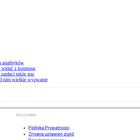
a analityków
d widać z kosmosu
apłaci także gaz
ed nim wielkie wyzwanie
REGULAMIN
Polityka Prywatności
Zmiana ustawień zgód