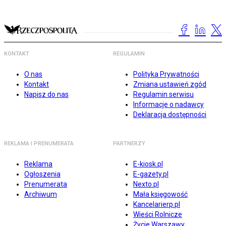
KONTAKT
REGULAMIN
O nas
Polityka Prywatności
Kontakt
Zmiana ustawień zgód
Napisz do nas
Regulamin serwisu
Informacje o nadawcy
Deklaracja dostępności
REKLAMA I PRENUMERATA
PARTNERZY
Reklama
E-kiosk.pl
Ogłoszenia
E-gazety.pl
Prenumerata
Nexto.pl
Archiwum
Mała księgowość
Kancelarierp.pl
Wieści Rolnicze
Życie Warszawy