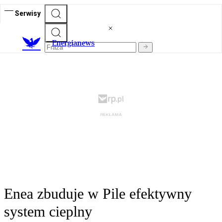
Serwisy
E
nergianews
Enea zbuduje w Pile efektywny
system cieplny