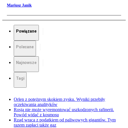
Mariusz Janik
Powiązane
Polecane
Najnowsze
Tagi
Orlen z potężnym skokiem zysku. Wyniki przebiły
oczekiwania analityków
Rosja nie może wyremontować uszkodzonych rafinerii.
Powód widać z kosmosu
Rząd wraca z podatkiem od paliwowych gigantów. Tym
razem zapłaci także gaz