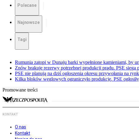
Polecane
Najnowsze
Tagi
Rumunia zatopi w Dunaju barki wypełnione kamieniami, by ur
Znów brakuje rezerwy potrzebnej produkcji prądu. PSE sięga
PSE nie planują na dziś ogłoszenia okresu przywołania na ry
Kilka bloków węglowych ograniczyło produkcję. PSE ogłosił
Promowane treści
KONTAKT
O nas
Kontakt