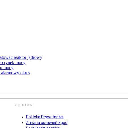
atować reaktor jądrowy
 po rynek mocy
nku mocy
y alarmowy okres
REGULAMIN
Polityka Prywatności
Zmiana ustawień zgód