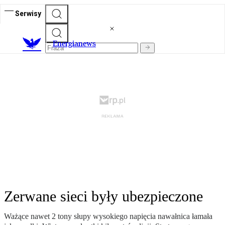
Serwisy
E
nergianews
Zerwane sieci były ubezpieczone
Ważące nawet 2 tony słupy wysokiego napięcia nawałnica łamała