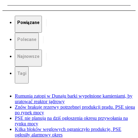
Powiązane
Polecane
Najnowsze
Tagi
Rumunia zatopi w Dunaju barki wypełnione kamieniami, by
uratować reaktor jądrowy
Znów brakuje rezerwy potrzebnej produkcji prądu. PSE sięga
po rynek mocy
PSE nie planują na dziś ogłoszenia okresu przywołania na
rynku mocy
Kilka bloków węglowych ograniczyło produkcję. PSE
ogłosiły alarmowy okres