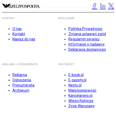
KONTAKT
REGULAMIN
O nas
Polityka Prywatności
Kontakt
Zmiana ustawień zgód
Napisz do nas
Regulamin serwisu
Informacje o nadawcy
Deklaracja dostępności
REKLAMA I PRENUMERATA
PARTNERZY
Reklama
E-kiosk.pl
Ogłoszenia
E-gazety.pl
Prenumerata
Nexto.pl
Archiwum
Mała księgowość
Kancelarierp.pl
Wieści Rolnicze
Życie Warszawy