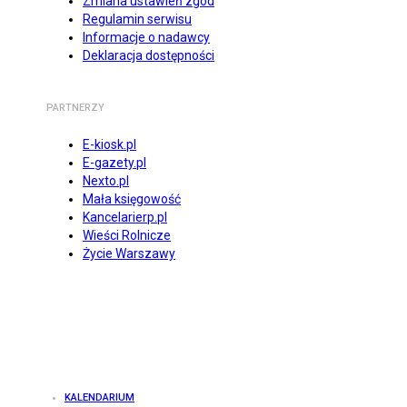
Zmiana ustawień zgód
Regulamin serwisu
Informacje o nadawcy
Deklaracja dostępności
PARTNERZY
E-kiosk.pl
E-gazety.pl
Nexto.pl
Mała księgowość
Kancelarierp.pl
Wieści Rolnicze
Życie Warszawy
KALENDARIUM