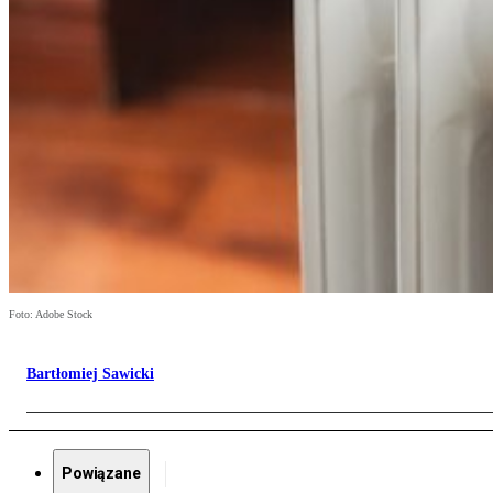
Foto: Adobe Stock
Bartłomiej Sawicki
Powiązane