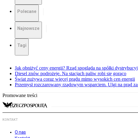
Polecane
Najnowsze
Tagi
Jak obniżyć ceny energii? Rząd spogląda na spółki dystrybucy
Diesel znów podrożeje. Na stacjach paliw robi się gorąco
Świat zużywa coraz więcej prądu mimo wysokich cen energii
Przemysł rozczarowany rządowym wsparciem. Ulgi na prąd za
Promowane treści
KONTAKT
O nas