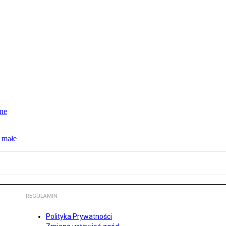
jne
 małe
REGULAMIN
Polityka Prywatności