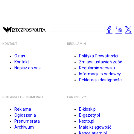
KONTAKT
REGULAMIN
O nas
Polityka Prywatności
Kontakt
Zmiana ustawień zgód
Napisz do nas
Regulamin serwisu
Informacje o nadawcy
Deklaracja dostępności
REKLAMA I PRENUMERATA
PARTNERZY
Reklama
E-kiosk.pl
Ogłoszenia
E-gazety.pl
Prenumerata
Nexto.pl
Archiwum
Mała księgowość
Kancelarierp.pl