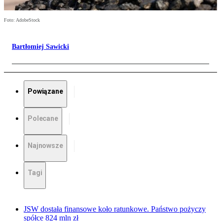
Foto: AdobeStock
Bartłomiej Sawicki
Powiązane
Polecane
Najnowsze
Tagi
JSW dostała finansowe koło ratunkowe. Państwo pożyczy
spółce 824 mln zł