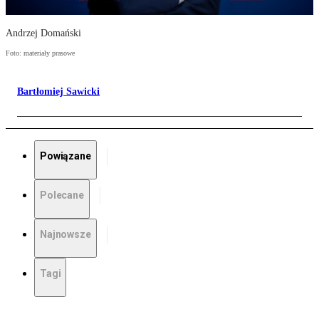
Andrzej Domański
Foto: materiały prasowe
Bartłomiej Sawicki
Powiązane
Polecane
Najnowsze
Tagi