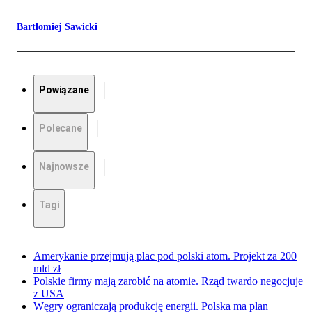
Bartłomiej Sawicki
Powiązane
Polecane
Najnowsze
Tagi
Amerykanie przejmują plac pod polski atom. Projekt za 200
mld zł
Polskie firmy mają zarobić na atomie. Rząd twardo negocjuje
z USA
Węgry ograniczają produkcję energii. Polska ma plan