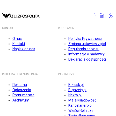
KONTAKT
REGULAMIN
O nas
Polityka Prywatności
Kontakt
Zmiana ustawień zgód
Napisz do nas
Regulamin serwisu
Informacje o nadawcy
Deklaracja dostępności
REKLAMA I PRENUMERATA
PARTNERZY
Reklama
E-kiosk.pl
Ogłoszenia
E-gazety.pl
Prenumerata
Nexto.pl
Archiwum
Mała księgowość
Kancelarierp.pl
Wieści Rolnicze
Życie Warszawy