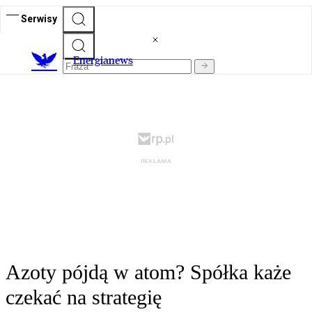
Serwisy
E
nergianews
Azoty pójdą w atom? Spółka każe
czekać na strategię