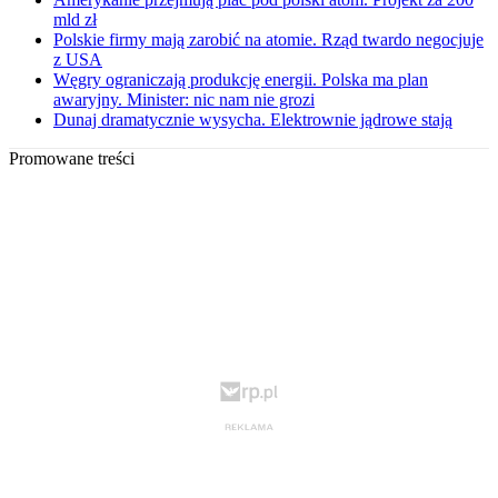
mld zł
Polskie firmy mają zarobić na atomie. Rząd twardo negocjuje
z USA
Węgry ograniczają produkcję energii. Polska ma plan
awaryjny. Minister: nic nam nie grozi
Dunaj dramatycznie wysycha. Elektrownie jądrowe stają
Promowane treści