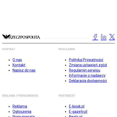
KONTAKT
REGULAMIN
O nas
Polityka Prywatności
Kontakt
Zmiana ustawień zgód
Napisz do nas
Regulamin serwisu
Informacje o nadawcy
Deklaracja dostępności
REKLAMA I PRENUMERATA
PARTNERZY
Reklama
E-kiosk.pl
Ogłoszenia
E-gazety.pl
Prenumerata
Nexto.pl