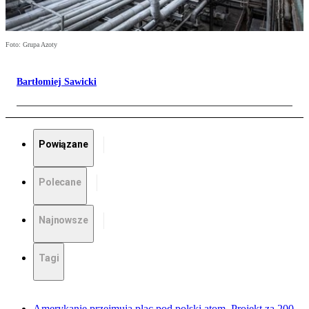
Foto: Grupa Azoty
Bartłomiej Sawicki
Powiązane
Polecane
Najnowsze
Tagi
Amerykanie przejmują plac pod polski atom. Projekt za 200