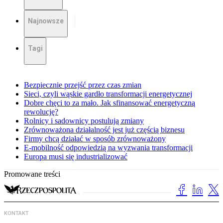
Najnowsze
Tagi
Bezpiecznie przejść przez czas zmian
Sieci, czyli wąskie gardło transformacji energetycznej
Dobre chęci to za mało. Jak sfinansować energetyczną
rewolucję?
Rolnicy i sadownicy postulują zmiany
Zrównoważona działalność jest już częścią biznesu
Firmy chcą działać w sposób zrównoważony
E-mobilność odpowiedzią na wyzwania transformacji
Europa musi się industrializować
Promowane treści
KONTAKT